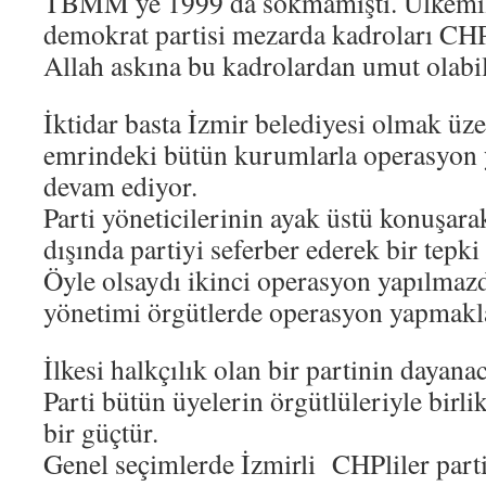
TBMM ye 1999 da sokmamıştı. Ülkemizi
demokrat partisi mezarda kadroları CHP
Allah askına bu kadrolardan umut olabi
İktidar basta İzmir belediyesi olmak üz
emrindeki bütün kurumlarla operasyon
devam ediyor.
Parti yöneticilerinin ayak üstü konuşarak
dışında partiyi seferber ederek bir tepk
Öyle olsaydı ikinci operasyon yapılmazdı
yönetimi örgütlerde operasyon yapmakl
İlkesi halkçılık olan bir partinin dayanac
Parti bütün üyelerin örgütlüleriyle birli
bir güçtür.
Genel seçimlerde İzmirli CHPliler parti