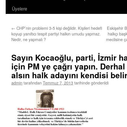
Üyelere
←
CHP’nin problemi 3-5 kişi değildir. Kişileri hedefi
Eskişehir 
koyup yanıltıcı tespit partiyi halkın umudu yapmaz.
halkçı baş
Nedir, ne yapmalı ?
meclisine ç
Sayın Kocaoğlu, parti, İzmir hal
için PM ye çağrı yapın. Derhal
alsın halk adayını kendisi belir
admin
tarafından
Temmuz 7, 2013
tarihinde gönderildi