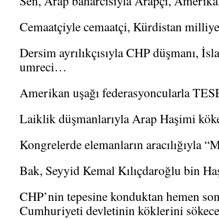
Sen, Arap baharcısıyla Arapçı, Amerika
Cemaatçiyle cemaatçi, Kürdistan milliyet
Dersim ayrılıkçısıyla CHP düşmanı, İsl
umreci…
Amerikan uşağı federasyoncularla TES
Laiklik düşmanlarıyla Arap Haşimi köke
Kongrelerde elemanların aracılığıyla “
Bak, Seyyid Kemal Kılıçdaroğlu bin Ha
CHP’nin tepesine konduktan hemen son
Cumhuriyeti devletinin köklerini sökec