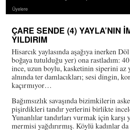
Üyelere
ÇARE SENDE (4) YAYLA’NIN İ
YILDIRIM
Hisarcık yaylasında aşağıya inerken Döl
boğaya tutulduğu yer) ona rastladım: 40
ince, uzun boylu, kasketinin siperini az
alnında ter damlacıkları; sesi dingin, k
kaçırmıyor…
Bağımsızlık savaşında bizimkilerin aske
pişirdikleri tandır yerlerini birlikte inc
Yunanlılar tandırları vurmak için karşı
mermisi yağdırırmış. Köylü kadınlar d