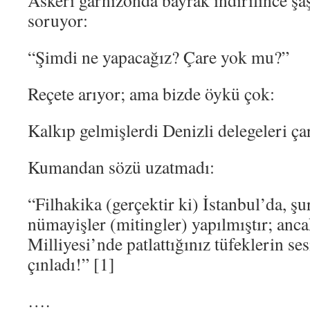
Askeri garnizonda bayrak indirilince şaş
soruyor:
“Şimdi ne yapacağız? Çare yok mu?”
Reçete arıyor; ama bizde öykü çok:
Kalkıp gelmişlerdi Denizli delegeleri ça
Kumandan sözü uzatmadı:
“Filhakika (gerçektir ki) İstanbul’da, ş
nümayişler (mitingler) yapılmıştır; anc
Milliyesi’nde patlattığınız tüfeklerin ses
çınladı!” [1]
….