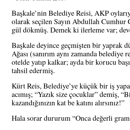
Başkale’nin Belediye Reisi, AKP oylar
olarak seçilen Sayın Abdullah Cumhur 
gül dökmüş. Demek ki ilerleme var; dev
Başkale deyince geçmişten bir yaprak d
Ağası (sanırım aynı zamanda belediye re
otelde yatıp kalkar; ayda bir korucu ba
tahsil edermiş.
Kürt Reis, Belediye’ye küçük bir iş ya
acımış; “Yazık size çocuklar” demiş, “B
kazandığınızın kat be katını alırsınız!”
Hala sorar dururum “Onca değerli gram