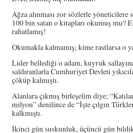
Ağza alınması zor sözlerle yöneticilere s
100 bin satan o kitapları okumuş mu? E
rahatlamış!
Okumakla kalmamış; kime rastlarsa o ya
Lider bellediği o adam, kuyruk sallayın
saldıranlarla Cumhuriyet Devleti yıkıcıl
çöküp kalmıştı.
Alanlara çıkmış birleşelim diye; “Katılan
milyon” denilince de “İşte çılgın Türkle
kalkmıştı.
İkinci gün suskunluk, üçüncü gün bild