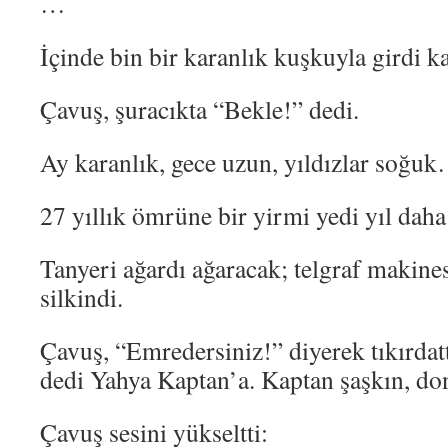
…
İçinde bin bir karanlık kuşkuyla girdi k
Çavuş, şuracıkta “Bekle!” dedi.
Ay karanlık, gece uzun, yıldızlar soğu
27 yıllık ömrüne bir yirmi yedi yıl daha
Tanyeri ağardı ağaracak; telgraf makinesi
silkindi.
Çavuş, “Emredersiniz!” diyerek tıkırdat
dedi Yahya Kaptan’a. Kaptan şaşkın, do
Çavuş sesini yükseltti: