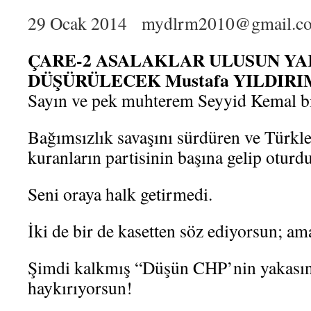
29 Ocak 2014 mydlrm2010@gmail.c
ÇARE-2 ASALAKLAR ULUSUN Y
DÜŞÜRÜLECEK Mustafa YILDIRI
Sayın ve pek muhterem Seyyid Kemal b
Bağımsızlık savaşını sürdüren ve Türkl
kuranların partisinin başına gelip oturd
Seni oraya halk getirmedi.
İki de bir de kasetten söz ediyorsun; a
Şimdi kalkmış “Düşün CHP’nin yakasın
haykırıyorsun!