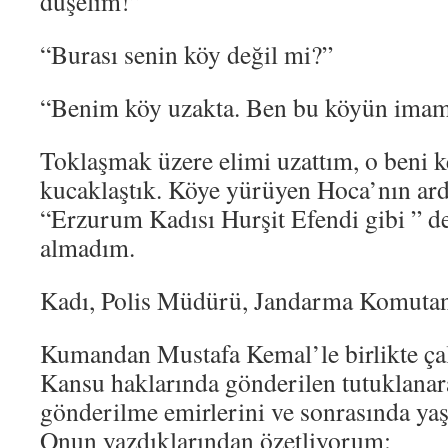
düşelim!”
“Burası senin köy değil mi?”
“Benim köy uzakta. Ben bu köyün imam
Toklaşmak üzere elimi uzattım, o beni k
kucaklaştık. Köye yürüyen Hoca’nın ar
“Erzurum Kadısı Hurşit Efendi gibi ” 
almadım.
Kadı, Polis Müdürü, Jandarma Komuta
Kumandan Mustafa Kemal’le birlikte ça
Kansu haklarında gönderilen tutuklanar
gönderilme emirlerini ve sonrasında yaşa
Onun yazdıklarından özetliyorum: