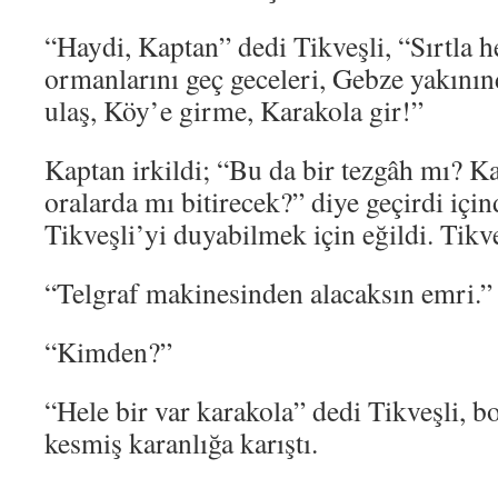
“Haydi, Kaptan” dedi Tikveşli, “Sırtla 
ormanlarını geç geceleri, Gebze yakını
ulaş, Köy’e girme, Karakola gir!”
Kaptan irkildi; “Bu da bir tezgâh mı? K
oralarda mı bitirecek?” diye geçirdi içind
Tikveşli’yi duyabilmek için eğildi. Tikve
“Telgraf makinesinden alacaksın emri.”
“Kimden?”
“Hele bir var karakola” dedi Tikveşli, b
kesmiş karanlığa karıştı.