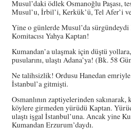
Musul’daki ödlek Osmanoğlu Paşası, te
Musul’u, İrbil’i, Kerkük’ü, Tel Afer’i
Yine o günlerde Musul’da sürgündeydi 
Komitacısı Yahya Kaptan!
Kumandan’a ulaşmak için düştü yollara,
pusularını, ulaştı Adana’ya! (Bk. 58 Gü
Ne talihsizlik! Ordusu Hanedan emriyl
İstanbul’a gitmişti.
Osmanlının zaptiyelerinden sakınarak, k
köylere girmeden yürüdü Kaptan. Yürüd
ulaştı işgal İstanbul’una. Ancak yine 
Kumandan Erzurum’daydı.