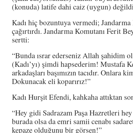
(konuda) latife dahi caiz (uygun) değild
Kadı hiç bozuntuya vermedi; Jandarma 
çağırtırdı. Jandarma Komutanı Ferit Bey
sertti:
“Bunda ısrar ederseniz Allah şahidim ol
(Kadı’yı) şimdi hapsederim! Mustafa K
arkadaşları başımızın tacıdır. Onlara 
Dokunacak eli koparırız!”
Kadı Hurşit Efendi, kahkaha attıktan so
“Hey gidi Sadrazam Paşa Hazretleri hey
burada olsa da emri samii cenabı sadare
kepaze olduğunu bir görsen!”