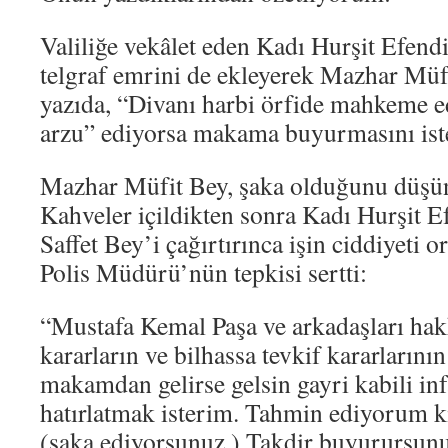
Valiliğe vekâlet eden Kadı Hurşit Efendi
telgraf emrini de ekleyerek Mazhar Müf
yazıda, “Divanı harbi örfide mahkeme e
arzu” ediyorsa makama buyurmasını ist
Mazhar Müfit Bey, şaka olduğunu düşüne
Kahveler içildikten sonra Kadı Hurşit 
Saffet Bey’i çağırtırınca işin ciddiyeti 
Polis Müdürü’nün tepkisi sertti:
“Mustafa Kemal Paşa ve arkadaşları hak
kararların ve bilhassa tevkif kararlarını
makamdan gelirse gelsin gayri kabili in
hatırlatmak isterim. Tahmin ediyorum ki
(şaka ediyorsunuz.) Takdir buyurursunu