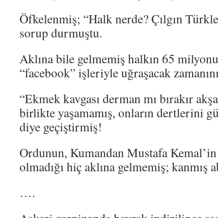
Öfkelenmiş; “Halk nerde? Çılgın Türkle
sorup durmuştu.
Aklına bile gelmemiş halkın 65 milyonu
“facebook” işleriyle uğraşacak zamanın
“Ekmek kavgası derman mı bırakır akş
birlikte yaşamamış, onların dertlerini gü
diye geçiştirmiş!
Ordunun, Kumandan Mustafa Kemal’in “
olmadığı hiç aklına gelmemiş; kanmış ab
….