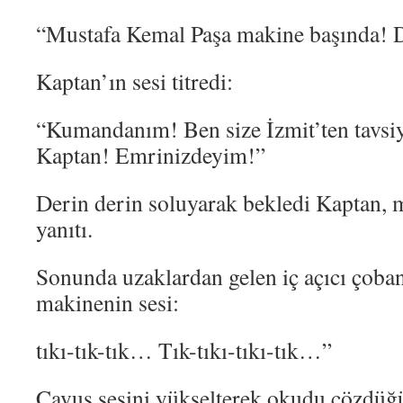
“Mustafa Kemal Paşa makine başında! D
Kaptan’ın sesi titredi:
“Kumandanım! Ben size İzmit’ten tavsiy
Kaptan! Emrinizdeyim!”
Derin derin soluyarak bekledi Kaptan, 
yanıtı.
Sonunda uzaklardan gelen iç açıcı çoban
makinenin sesi:
tıkı-tık-tık… Tık-tıkı-tıkı-tık…”
Çavuş sesini yükselterek okudu çözdüğü 