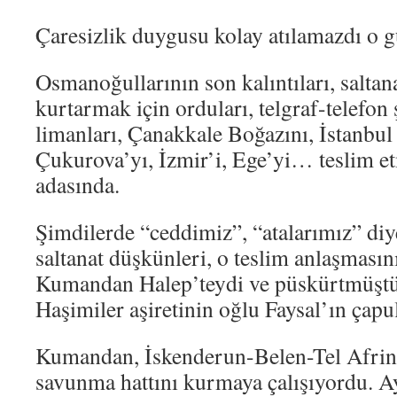
Çaresizlik duygusu kolay atılamazdı o g
Osmanoğullarının son kalıntıları, saltanat
kurtarmak için orduları, telgraf-telefon 
limanları, Çanakkale Boğazını, İstanbul
Çukurova’yı, İzmir’i, Ege’yi… teslim e
adasında.
Şimdilerde “ceddimiz”, “atalarımız” diy
saltanat düşkünleri, o teslim anlaşmasın
Kumandan Halep’teydi ve püskürtmüştü 
Haşimiler aşiretinin oğlu Faysal’ın çapul
Kumandan, İskenderun-Belen-Tel Afrin
savunma hattını kurmaya çalışıyordu. A